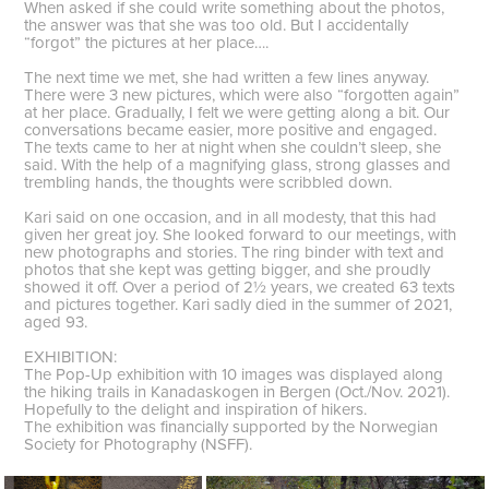
When asked if she could write something about the photos,
the answer was that she was too old. But I accidentally
“forgot” the pictures at her place….
The next time we met, she had written a few lines anyway.
There were 3 new pictures, which were also “forgotten again”
at her place. Gradually, I felt we were getting along a bit. Our
conversations became easier, more positive and engaged.
The texts came to her at night when she couldn’t sleep, she
said. With the help of a magnifying glass, strong glasses and
trembling hands, the thoughts were scribbled down.
Kari said on one occasion, and in all modesty, that this had
given her great joy. She looked forward to our meetings, with
new photographs and stories. The ring binder with text and
photos that she kept was getting bigger, and she proudly
showed it off. Over a period of 2½ years, we created 63 texts
and pictures together. Kari sadly died in the summer of 2021,
aged 93.
EXHIBITION:
The Pop-Up exhibition with 10 images was displayed along
the hiking trails in Kanadaskogen in Bergen (Oct./Nov. 2021).
Hopefully to the delight and inspiration of hikers.
The exhibition was financially supported by the Norwegian