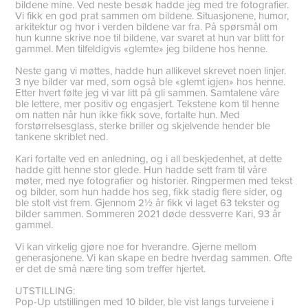
bildene mine. Ved neste besøk hadde jeg med tre fotografier.
Vi fikk en god prat sammen om bildene. Situasjonene, humor,
arkitektur og hvor i verden bildene var fra. På spørsmål om
hun kunne skrive noe til bildene, var svaret at hun var blitt for
gammel. Men tilfeldigvis «glemte» jeg bildene hos henne.
Neste gang vi møttes, hadde hun allikevel skrevet noen linjer.
3 nye bilder var med, som også ble «glemt igjen» hos henne.
Etter hvert følte jeg vi var litt på gli sammen. Samtalene våre
ble lettere, mer positiv og engasjert. Tekstene kom til henne
om natten når hun ikke fikk sove, fortalte hun. Med
forstørrelsesglass, sterke briller og skjelvende hender ble
tankene skriblet ned.
Kari fortalte ved en anledning, og i all beskjedenhet, at dette
hadde gitt henne stor glede. Hun hadde sett fram til våre
møter, med nye fotografier og historier. Ringpermen med tekst
og bilder, som hun hadde hos seg, fikk stadig flere sider, og
ble stolt vist frem. Gjennom 2½ år fikk vi laget 63 tekster og
bilder sammen. Sommeren 2021 døde dessverre Kari, 93 år
gammel.
Vi kan virkelig gjøre noe for hverandre. Gjerne mellom
generasjonene. Vi kan skape en bedre hverdag sammen. Ofte
er det de små nære ting som treffer hjertet.
UTSTILLING:
Pop-Up utstillingen med 10 bilder, ble vist langs turveiene i