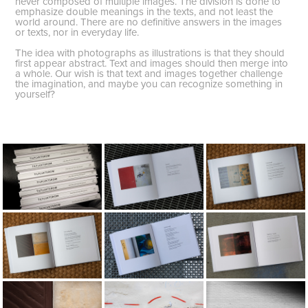
never composed of multiple images. The division is done to
emphasize double meanings in the texts, and not least the
world around. There are no definitive answers in the images
or texts, nor in everyday life.
The idea with photographs as illustrations is that they should
first appear abstract. Text and images should then merge into
a whole. Our wish is that text and images together challenge
the imagination, and maybe you can recognize something in