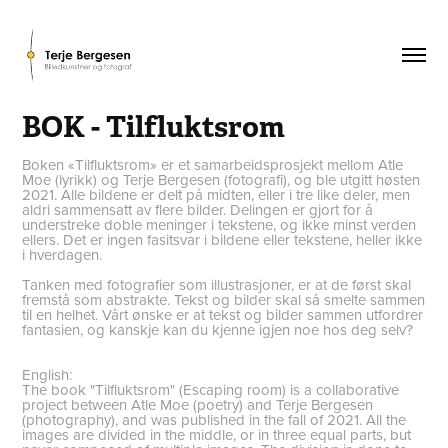
BOK - Tilfluktsrom
Boken «Tilfluktsrom» er et samarbeidsprosjekt mellom Atle
Moe (lyrikk) og Terje Bergesen (fotografi), og ble utgitt høsten
2021. Alle bildene er delt på midten, eller i tre like deler, men
aldri sammensatt av flere bilder. Delingen er gjort for å
understreke doble meninger i tekstene, og ikke minst verden
ellers. Det er ingen fasitsvar i bildene eller tekstene, heller ikke
i hverdagen.
Tanken med fotografier som illustrasjoner, er at de først skal
fremstå som abstrakte. Tekst og bilder skal så smelte sammen
til en helhet. Vårt ønske er at tekst og bilder sammen utfordrer
fantasien, og kanskje kan du kjenne igjen noe hos deg selv?
English:
The book "Tilfluktsrom" (Escaping room) is a collaborative
project between Atle Moe (poetry) and Terje Bergesen
(photography), and was published in the fall of 2021. All the
images are divided in the middle, or in three equal parts, but